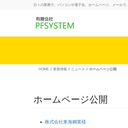
コ
ナ
日々の業務で、パソコンや電子化、ホームページ、メールで
ン
ビ
テ
ゲ
ン
ー
ツ
シ
に
ョ
移
ン
動
に
移
動
HOME
更新情報
ニュース
ホームページ公開
ホームページ公開
株式会社東海鋼業様