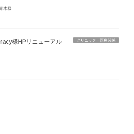
青木様
クリニック・医療関係
rmacy様HPリニューアル