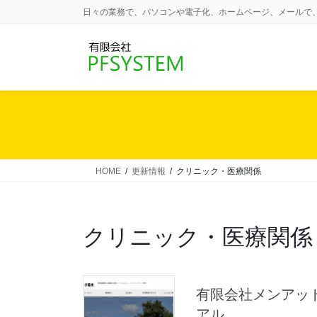
コ
ナ
日々の業務で、パソコンや電子化、ホームページ、メールで
ン
ビ
テ
ゲ
ン
ー
ツ
シ
に
ョ
移
ン
動
に
移
動
HOME
更新情報
クリニック・医療関係
クリニック・医療関係
有限会社メンアッ
アル