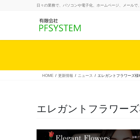
コ
ナ
日々の業務で、パソコンや電子化、ホームページ、メールで
ン
ビ
テ
ゲ
ン
ー
ツ
シ
に
ョ
移
ン
動
に
移
動
HOME
更新情報
ニュース
エレガントフラワーズ様
エレガントフラワーズ