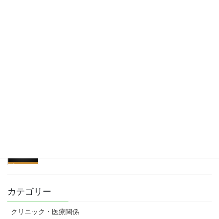
アリュール様HP
株式会社堀建様HP
有限会社ケイアンドケイ様HP
カテゴリー
クリニック・医療関係